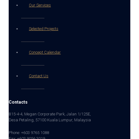
Our Services
Selected Projects
Concept Calendar
Contact Us
Contacts
B15-4-4, Megan Corporate Park, Jalan 1/125E,
Desa Petaling, 57100 Kuala Lumpur, Malaysia
Phone: +603 9765 1088
Fax: +603 9056 3019